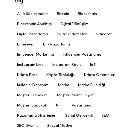
Tag
Akıllı Sözleşmeler
Bitcoin
Blockchain
Blockchain Analitiği
Dijital Dönüşüm
Dijital Pazarlama
Dijital Ödemeler
e-ticaret
Ethereum
Etik Pazarlama
Influencer Marketing
Influencer Pazarlama
Instagram Live
Instagram Reels
IoT
Kripto Para
Kripto Topluluğu
Kripto Ödemeler
Kullanıcı Deneyimi
Marka
Marka Bilinirliği
Müşteri Deneyimi
Müşteri Memnuniyeti
Müşteri Sadakati
NFT
Pazarlama
Pazarlama Stratejileri
Sanal Gerçeklik
SEO
SEO Uyumlu
Sosyal Medya