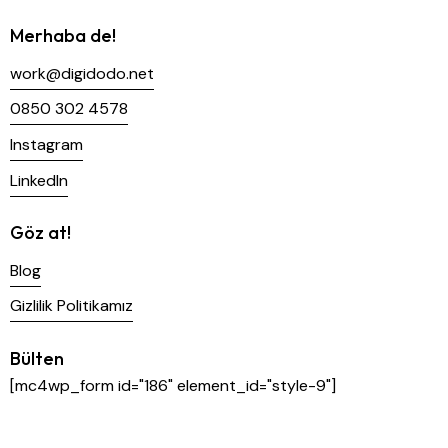
Merhaba de!
work@digidodo.net
0850 302 4578
Instagram
LinkedIn
Göz at!
Blog
Gizlilik Politikamız
Bülten
[mc4wp_form id="186" element_id="style-9"]