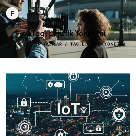
Tag: Lojistik Yönetimi
HOME
TÜM YAZILAR
TAG: LOJISTIK YÖNETIMI