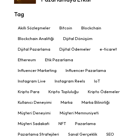
Tag
Akıllı Sözleşmeler
Bitcoin
Blockchain
Blockchain Analitiği
Dijital Dönüşüm
Dijital Pazarlama
Dijital Ödemeler
e-ticaret
Ethereum
Etik Pazarlama
Influencer Marketing
Influencer Pazarlama
Instagram Live
Instagram Reels
IoT
Kripto Para
Kripto Topluluğu
Kripto Ödemeler
Kullanıcı Deneyimi
Marka
Marka Bilinirliği
Müşteri Deneyimi
Müşteri Memnuniyeti
Müşteri Sadakati
NFT
Pazarlama
Pazarlama Stratejileri
Sanal Gerçeklik
SEO