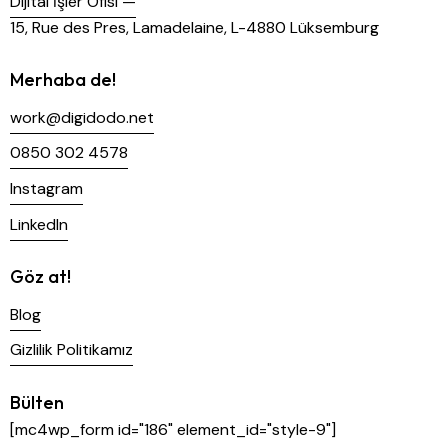
Dijital İşler Ofisi —
15, Rue des Pres, Lamadelaine, L-4880 Lüksemburg
Merhaba de!
work@digidodo.net
0850 302 4578
Instagram
LinkedIn
Göz at!
Blog
Gizlilik Politikamız
Bülten
[mc4wp_form id="186" element_id="style-9"]