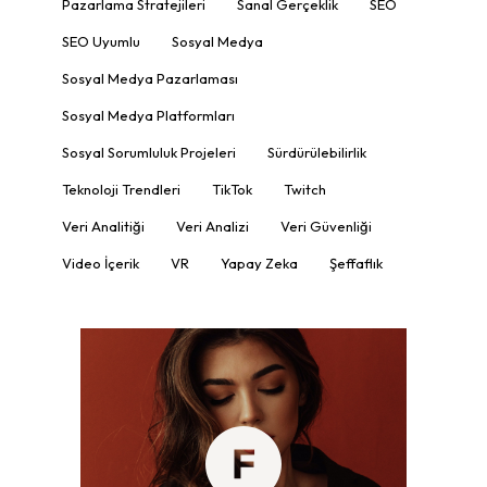
Pazarlama Stratejileri
Sanal Gerçeklik
SEO
SEO Uyumlu
Sosyal Medya
Sosyal Medya Pazarlaması
Sosyal Medya Platformları
Sosyal Sorumluluk Projeleri
Sürdürülebilirlik
Teknoloji Trendleri
TikTok
Twitch
Veri Analitiği
Veri Analizi
Veri Güvenliği
Video İçerik
VR
Yapay Zeka
Şeffaflık