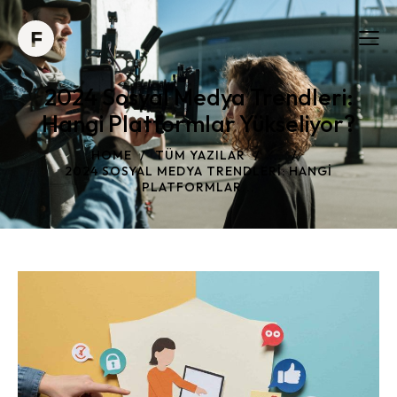
2024 Sosyal Medya Trendleri:
Hangi Platformlar Yükseliyor?
HOME
TÜM YAZILAR
...
2024 SOSYAL MEDYA TRENDLERI: HANGI
PLATFORMLAR...