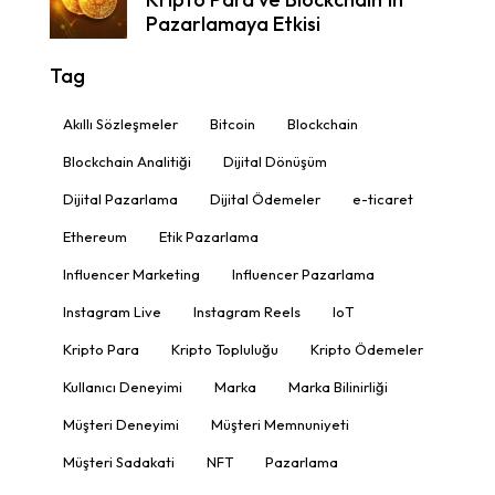
Pazarlamaya Etkisi
Tag
Akıllı Sözleşmeler
Bitcoin
Blockchain
Blockchain Analitiği
Dijital Dönüşüm
Dijital Pazarlama
Dijital Ödemeler
e-ticaret
Ethereum
Etik Pazarlama
Influencer Marketing
Influencer Pazarlama
Instagram Live
Instagram Reels
IoT
Kripto Para
Kripto Topluluğu
Kripto Ödemeler
Kullanıcı Deneyimi
Marka
Marka Bilinirliği
Müşteri Deneyimi
Müşteri Memnuniyeti
Müşteri Sadakati
NFT
Pazarlama